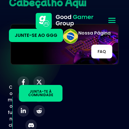
Cabeçalho Aqui
Outras Perguntas? Visite Nossa Página
JUNTE-SE AO GGG
De FAQs!
FAQ
C
JUNTA-TE À
o
COMUNIDADE
m
o
fu
n
ci