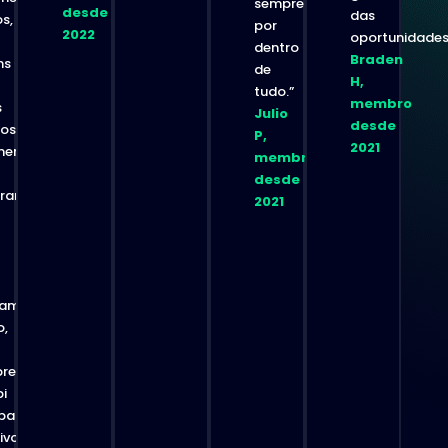
sempre
desde
das
s,
por
2022
oportunidades
dentro
Braden
ns
de
H,
tudo.”
membro
s
Julio
desde
os
P,
2021
mente
membro
desde
aram
2021
am.
o,
re
i
back
ivo