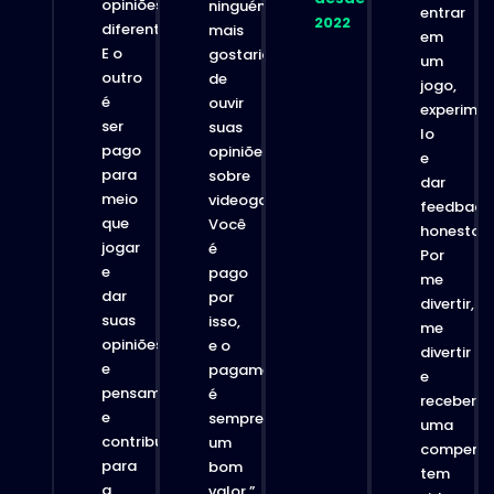
opiniões
ninguém
entrar
2022
diferentes.
mais
em
E o
gostaria
um
outro
de
jogo,
é
ouvir
experime
ser
suas
lo
pago
opiniões
e
para
sobre
dar
meio
videogames.
feedback
que
Você
honesto.
jogar
é
Por
e
pago
me
dar
por
divertir,
suas
isso,
me
opiniões
e o
divertir
e
pagamento
e
pensamentos
é
receber
e
sempre
uma
contribuir
um
compensa
para
bom
tem
a
valor.”