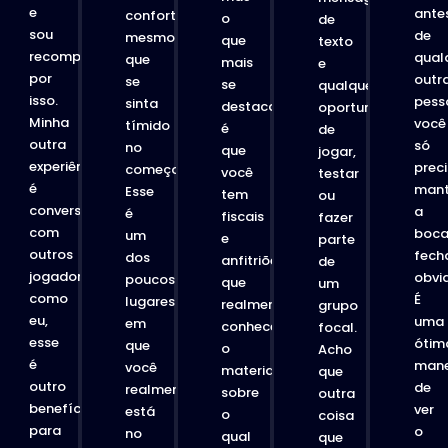
e
ante
confortável,
o
de
sou
de
mesmo
que
texto
recompensado
qual
que
mais
e
por
outr
se
se
e
qualquer
isso.
pess
sinta
destaca
.
oportunidade
Minha
você
tímido
é
de
outra
só
no
que
jogar,
experiência
prec
começo.
você
testar
é
mant
Esse
tem
ou
conversar
a
é
fiscais
fazer
com
boc
um
e
parte
outros
fech
dos
anfitriões
de
jogadores
obvi
poucos
que
um
como
É
lugares
realmente
grupo
eu,
uma
em
conhecem
focal.
esse
ótim
que
o
Acho
é
mane
você
material
que
outro
de
realmente
sobre
outra
benefício
ver
está
o
coisa
para
o
no
qual
que