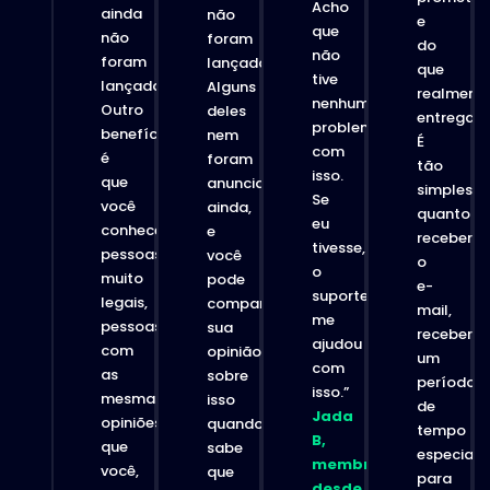
Acho
ainda
não
e
que
não
foram
do
não
foram
lançados.
que
tive
lançadas.
Alguns
realment
nenhum
Outro
deles
entregam
problema
benefício
nem
É
com
é
foram
tão
isso.
que
anunciados
simples
Se
você
ainda,
quanto
eu
conhece
e
receber
tivesse,
pessoas
você
o
o
muito
pode
e-
suporte
legais,
compartilhar
mail,
me
pessoas
sua
receber
ajudou
com
opinião
um
com
as
sobre
período
isso.”
mesmas
isso
de
Jada
opiniões
quando
tempo
B,
que
sabe
especial
membro
você,
que
para
desde