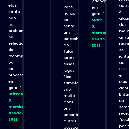
E
videogames
elas,
outro
você
em
então
e
nunca
ia
geral.”
não
algu
se
Mark
há
dos
sente
S,
problemas
meu
um
membro
na
amig
estranho
desde
seleção
real
ao
2021
de
se
falar
recompensas
junt
sobre
ou
ao
esses
no
GGG
jogos.
processo
e
Eles
em
eles
também
geral.”
ador
são
Brittany
Entã
muito
D,
eu
bons
membro
semp
em
desde
receb
encontrar
2021
feed
outras
posit
pessoas