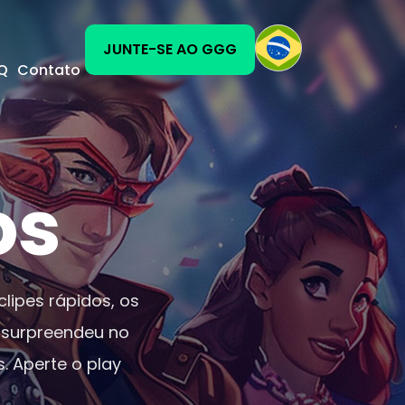
JUNTE-SE AO GGG
Q
Contato
os
lipes rápidos, os
 surpreendeu no
 Aperte o play