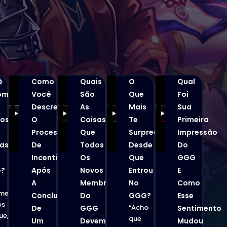
ê
Como
Quais
O
Qual
omendaria
Você
São
Que
Foi
Descreveria
As
Mais
Sua
ros
O
Coisas
Te
Primeira
Processo
Que
Surpreendeu
Impressão
tassem
De
Todos
Desde
Do
Incentivo
Os
Que
GGG
?
Após
Novos
Entrou
E
A
Membros
No
Como
mendo
Conclusão
Do
GGG?
Esse
os
“Acho
De
GGG
Sentimento
ue,
que
Um
Devem
Mudou