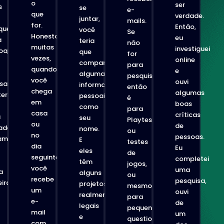
o
ser
s
se
e-
que
verdade.
juntar,
mails.
for.
Então,
quer
você
Se
Honestamente,
eu
a
teria
não
muitas
investiguei
oa,
que
for
vezes,
online
compartilhar
para
quando
e
algumas
pesquisas,
você
ouvi
isa
informações
então
chega
algumas
er
pessoais,
é
em
boas
como
para
casa
críticas
a
seu
Playtests
ou
de
ada,
nome.
ou
no
pessoas.
amente.
E
testes
dia
Eu
eles
de
seguinte,
completei
têm
jogos,
você
uma
a
alguns
ou
recebe
pesquisa,
ira
projetos
mesmo
um
ouvi
realmente
para
e-
de
legais
pequenos
mail
um
e
questionários
com