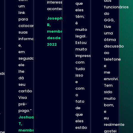
dos
interessantes
que
um
funcionários
acontecendo.”
eles
link
do
têm;
Joseph
para
GGG,
é
B,
colocar
tive
muito
membro
suas
uma
legal.
desde
informações
ótima
Estou
2022
e,
discussão
,
muito
em
ao
impressionado
seguida,
telefone
com
ele
e
tudo
lhe
me
ador
isso
dá
envolvi.
e
seu
Tem
com
cartão
sido
o
Visa
muito
fato
pré-
bom,
de
pago.”
e
.
que
Joshua
eu
eles
T,
realmente
estão
membro
gostei
mendei