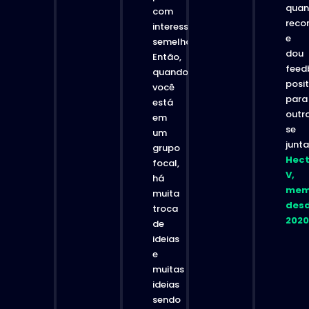
qua
com
reco
interesses
e
semelhantes.
dou
Então,
feed
quando
posit
você
para
está
outr
em
se
um
junta
grupo
Hect
focal,
V,
há
mem
muita
des
troca
2020
de
ideias
e
muitas
ideias
sendo