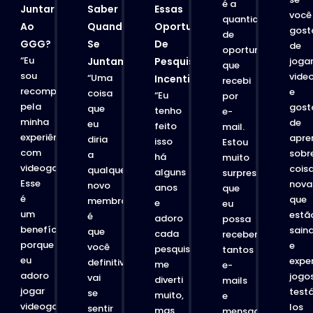
é a
Juntar
Saber
Essas
você
quantidade
Ao
Quando
Oportunidades
gost
deu
de
GGG?
Se
De
de
oportunidades
“Eu
Juntam?
Pesquisa
joga
que
sou
vide
“Uma
Incentivadas?
recebi
recompensado
e
coisa
“Eu
por
pela
gost
que
tenho
e-
minha
de
eu
feito
mail.
experiência
apre
diria
isso
Estou
com
sobr
a
há
muito
videogames.
cois
qualquer
alguns
surpreso
Esse
nova
novo
anos
s
que
é
que
membro
e
eu
um
estã
é
adoro
possa
benefício
sain
que
cada
receber
porque
e
você
pesquisa,
tantos
eu
expe
definitivamente
me
e-
adoro
jogos
vai
diverti
mails
jogar
test
se
muito,
e
videogames
los
sentir
mas
ram
mensagens