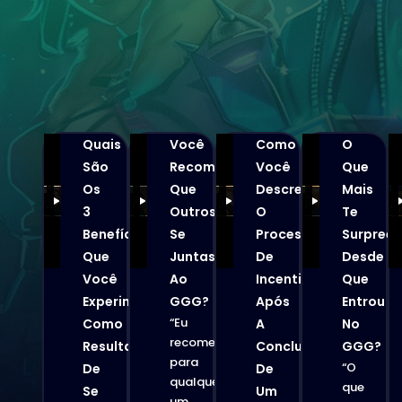
Quais
Você
Como
O
São
Recomendaria
Você
Que
Os
Que
Descreveria
Mais
3
Outros
O
Te
Benefícios
Se
Processo
Surpree
Que
Juntassem
De
Desde
Você
Ao
Incentivo
Que
Experimentou
GGG?
Após
Entrou
“Eu
Como
A
No
recomendaria
Resultado
Conclusão
GGG?
para
“O
De
De
qualquer
que
Se
Um
um