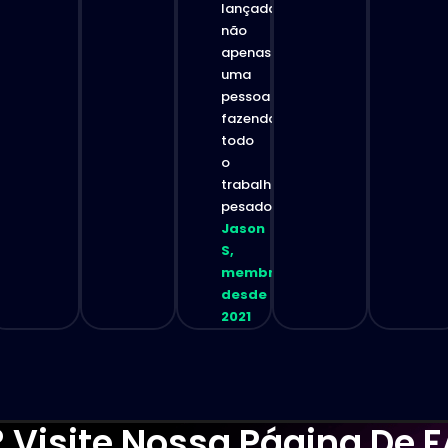
lançadas,
não
apenas
uma
pessoa
fazendo
todo
o
trabalho
pesado.”
Jason
S,
membro
desde
2021
 Visite Nossa Página De 