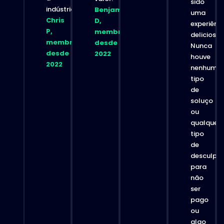
sido
indústria.”
Benjamin
uma
Chris
D,
experiênc
P,
membro
deliciosa.
membro
desde
Nunca
desde
2022
houve
2022
nenhum
tipo
de
soluço
ou
qualquer
tipo
de
desculpa
para
não
ser
pago
ou
algo