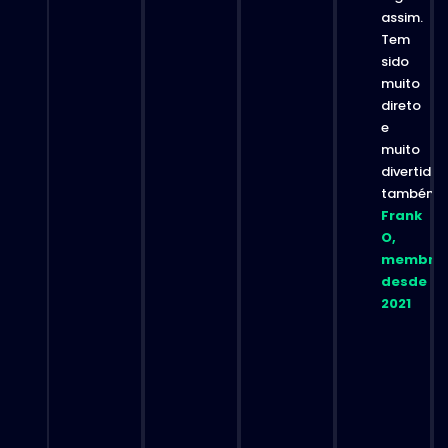
assim.
Tem
sido
muito
direto
e
muito
divertido
também.”
Frank
O,
membro
desde
2021