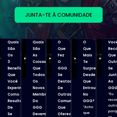
JUNTA-TE À COMUNIDADE
Quais
Quais
O
O
Voc
São
São
Que
Que
Rec
Os
As
Fez
Mais
Que
3
Coisas
O
Te
Out
ndeu
Benefícios
Que
GGG
Surpreendeu
Se
Que
Todos
Se
Desde
Jun
Você
Os
Destacar
Que
Ao
Experimentou
Novos
De
Entrou
GGG
“Eu
Como
Membros
Outras
No
reco
Resultado
Do
Comunidades
GGG?
outr
“Acho
De
GGG
Que
porq
que
Se
Devem
Oferecem
se