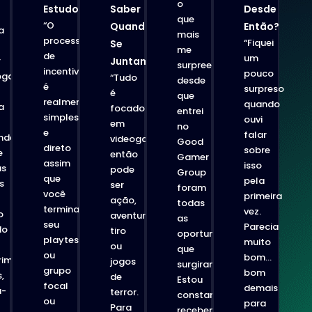
o
Estudo?
Saber
Desde
que
“O
Quando
Então?
a
mais
processo
“Fiquei
Se
me
de
um
r
Juntam?
surpreendeu
incentivo
pouco
ogames
“Tudo
desde
é
surpreso
é
que
realmente
quando
a
focado
entrei
simples
ouvi
em
no
e
falar
nder
videogames,
Good
direto
sobre
e
então
Gamer
assim
isso
as
pode
Group
que
pela
s
ser
foram
você
primeira
ação,
todas
termina
vez.
o
aventura,
as
seu
Parecia
do
tiro
oportunidades
playtest
muito
ou
que
ou
bom…
rimentar
jogos
surgiram.
grupo
bom
,
de
Estou
focal
demais
á-
terror.
constantemente
ou
para
Para
recebendo