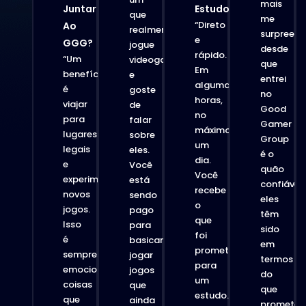
mais
Juntar
Estudo?
que
me
“Direto
Ao
realmente
surpreen
e
GGG?
jogue
desde
rápido.
“Um
videogames
que
Em
benefício
e
entrei
algumas
é
goste
no
horas,
viajar
de
Good
no
para
falar
Gamer
máximo
lugares
sobre
Group
um
legais
eles.
é o
dia.
e
Você
quão
Você
experimentar
está
confiávei
recebe
novos
sendo
eles
o
jogos.
pago
têm
que
Isso
para
sido
foi
é
basicamente
em
prometido
sempre
jogar
termos
para
emocionante,
jogos
do
um
coisas
que
que
estudo.
que
ainda
promete