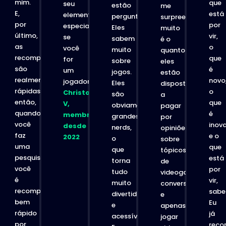
mim.
que
seu
estão
me
E,
está
elemento,
perguntando.
surpreende
por
por
especialmente
Eles
muito
último,
vir,
se
sabem
é o
as
o
você
muito
ntá-
quanto
recompensas
que
for
sobre
eles
são
é
um
jogos.
estão
realmente
novo
jogador.”
Eles
dispostos
rápidas,
o
Christopher
são
a
então,
que
V,
obviamente
pagar
quando
é
membro
grandes
por
você
inov
desde
nerds,
opiniões
faz
e o
2022
o
sobre
uma
que
que
tópicos
pesquisa,
está
torna
de
você
por
tudo
videogames,
é
vir,
muito
conversas
recompensado
sabe
divertido
e
bem
Eu
e
ção,
apenas
rápido
já
acessível.
jogar
por
reco