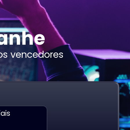
Ganhe
 os vencedores
ais