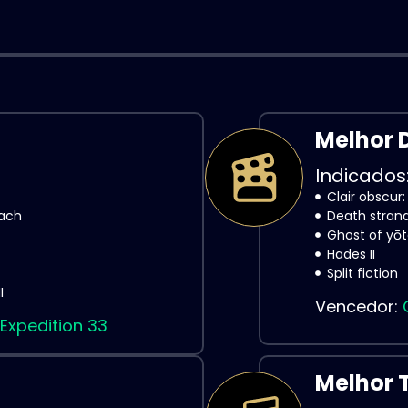
Melhor 
Indicados
Clair obscur:
each
Death strand
Ghost of yōt
Hades II
Split fiction
I
Vencedor:
 Expedition 33
Melhor 