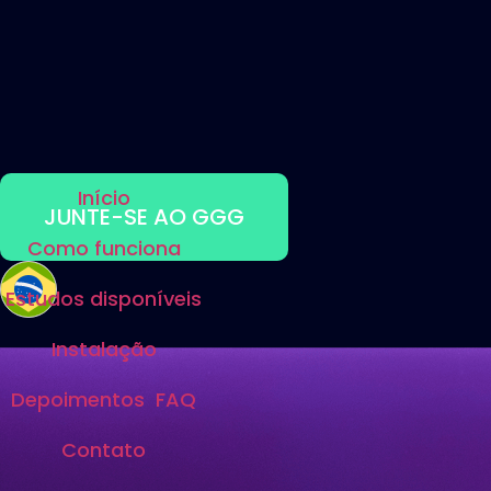
Início
JUNTE-SE AO GGG
Como funciona
Estudos disponíveis
Instalação
Depoimentos
FAQ
Contato