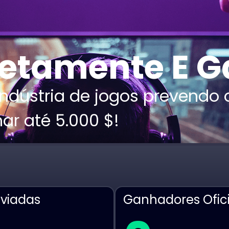
retamente E 
indústria de jogos prevendo
ar até 5.000 $!
nviadas
Ganhadores Ofici