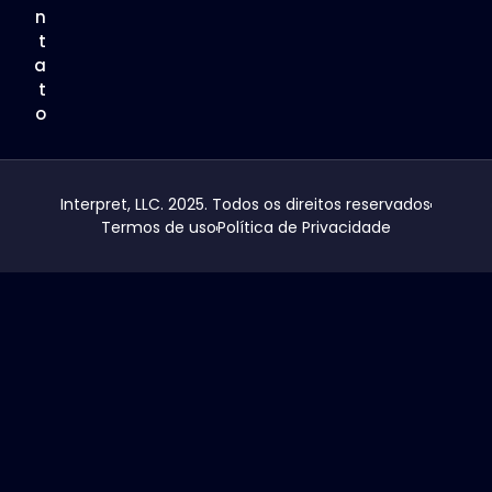
n
t
a
t
o
Interpret, LLC. 2025. Todos os direitos reservados
Termos de uso
Política de Privacidade