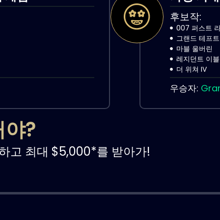
후보작:
007 퍼스트 
그랜드 테프트 
마블 울버린
레지던트 이블
더 위쳐 IV
우승자:
Gran
거야?
고 최대 $5,000*를 받아가!