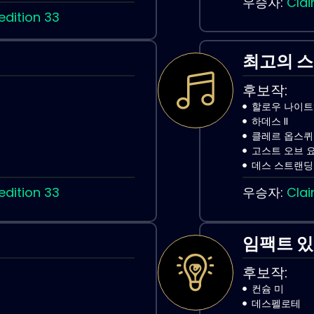
우승자:
Clai
edition 33
최고의 스
후보작:
할로우 나이트
하데스 II
클레르 옵스퀴르
고스트 오브 
데스 스트랜딩 
edition 33
우승자:
Clai
임팩트 있
후보작:
컨슘 미
데스펠로테