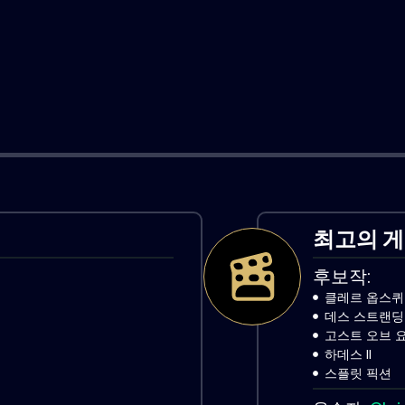
최고의 게
후보작:
클레르 옵스퀴르
데스 스트랜딩 
고스트 오브 
하데스 II
스플릿 픽션