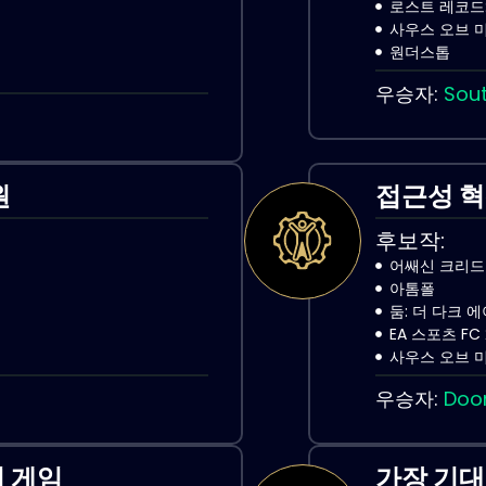
로스트 레코드:
사우스 오브 
원더스톱
우승자:
Sout
원
접근성 
후보작:
어쌔신 크리드
아톰폴
둠: 더 다크 
EA 스포츠 FC 
사우스 오브 
우승자:
Doo
 게임
가장 기대