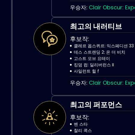
우승자:
Clair Obscur: Exp
최고의 내러티브
후보작:
클레르 옵스퀴르: 익스페디션 33
데스 스트랜딩 2: 온 더 비치
고스트 오브 요테이
킹덤 컴: 딜리버런스 II
사일런트 힐 f
우승자:
Clair Obscur: Exp
최고의 퍼포먼스
후보작:
벤 스타
찰리 콕스