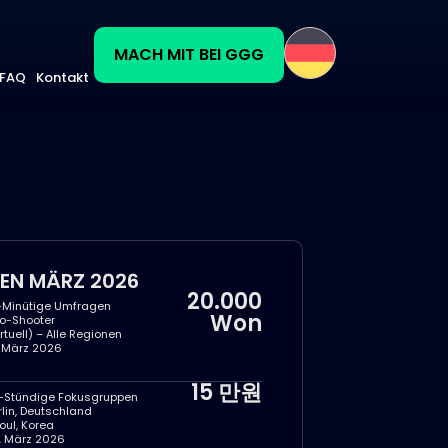
MACH MIT BEI GGG
FAQ
Kontakt
IEN MÄRZ 2026
20.000
-Minütige Umfragen
Won
o-Shooter
irtuell) – Alle Regionen
. März 2026
15 만원
5-Stündige Fokusgruppen
rlin, Deutschland
oul, Korea
. März 2026