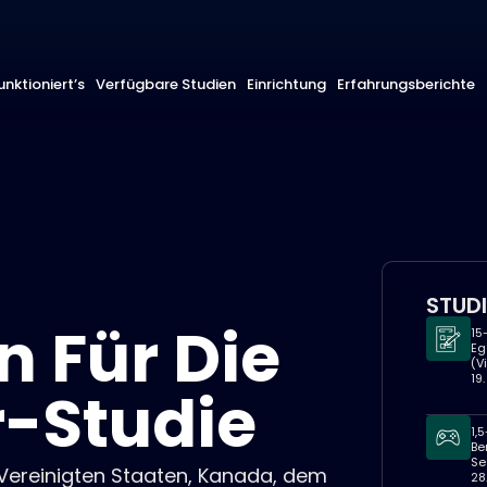
unktioniert’s
Verfügbare Studien
Einrichtung
Erfahrungsberichte
STUD
 Für Die
15
Eg
(V
19
-Studie
1,
Be
Se
 Vereinigten Staaten, Kanada, dem
28