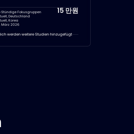
15 만원
5-Stündige Fokusgruppen
rtuell, Deutschland
rtuell, Korea
. März 2026
ich werden weitere Studien hinzugefügt
en
n